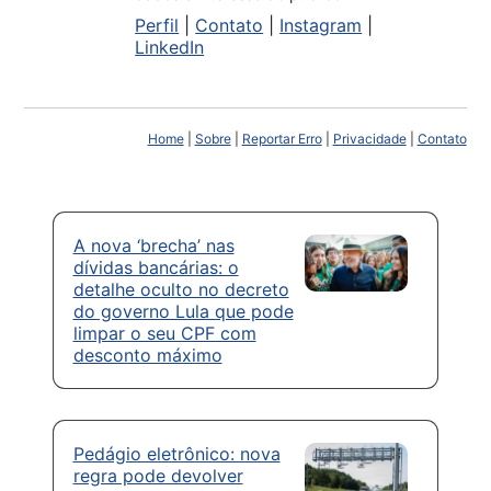
Perfil
|
Contato
|
Instagram
|
LinkedIn
Home
|
Sobre
|
Reportar Erro
|
Privacidade
|
Contato
A nova ‘brecha’ nas
dívidas bancárias: o
detalhe oculto no decreto
do governo Lula que pode
limpar o seu CPF com
desconto máximo
Pedágio eletrônico: nova
regra pode devolver