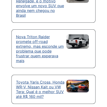
Renegade, e o motivo
envolve um novo SUV que
ainda nem chegou no
Brasil
Nova Triton Raider
promete off-road
extremo, mas esconde um
problema que pode
frustrar quem esperava
mais
Toyota Yaris Cross, Honda
WR-V, Nissan Kait ou VW
Tera: Qual é o melhor SUV
até R$ 160 mil?