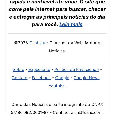
rápida e confiável até você. O site que
corre pela internet para buscar, checar
e entregar as principais notícias do dia
para você.
Leia mais
©2026
Cimbaju
- O melhor da Web, Motor e
Notícias.
Sobre
-
Expediente
-
Política de Privacidade
-
Contato
-
Facebook
-
Google
-
Google News
-
Youtube
.
Carro das Notícias é parte integrante do CNPJ:
51.186.092/0001-87 - Contato: alan@fusne.com.