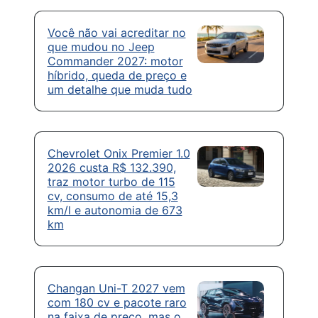
Você não vai acreditar no
que mudou no Jeep
Commander 2027: motor
híbrido, queda de preço e
um detalhe que muda tudo
Chevrolet Onix Premier 1.0
2026 custa R$ 132.390,
traz motor turbo de 115
cv, consumo de até 15,3
km/l e autonomia de 673
km
Changan Uni-T 2027 vem
com 180 cv e pacote raro
na faixa de preço, mas o