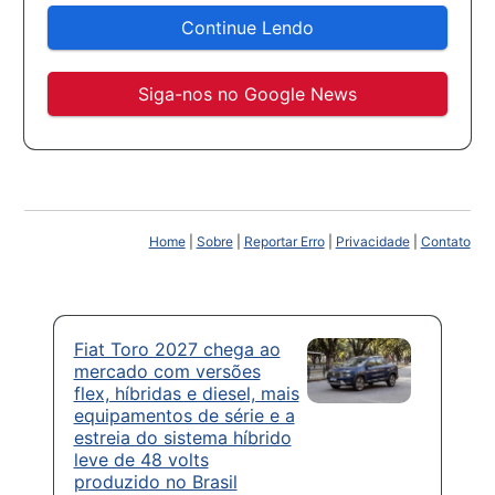
Continue Lendo
Siga-nos no Google News
Home
|
Sobre
|
Reportar Erro
|
Privacidade
|
Contato
Fiat Toro 2027 chega ao
mercado com versões
flex, híbridas e diesel, mais
equipamentos de série e a
estreia do sistema híbrido
leve de 48 volts
produzido no Brasil