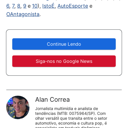
6
,
7
,
8
,
9
e
10
),
IstoÉ
,
AutoEsporte
e
OAntagonista
.
Continue Lendo
Siga-nos no Google News
Alan Correa
Jornalista multimídia e analista de
tendências (MTB: 0075964/SP). Com
olhar versátil que transita entre o setor
automotivo, economia e cultura pop, é
especialista em traduzir dinâmicas