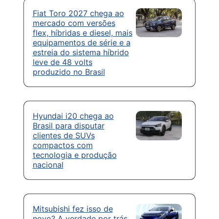
Fiat Toro 2027 chega ao
mercado com versões
flex, híbridas e diesel, mais
equipamentos de série e a
estreia do sistema híbrido
leve de 48 volts
produzido no Brasil
Hyundai i20 chega ao
Brasil para disputar
clientes de SUVs
compactos com
tecnologia e produção
nacional
Mitsubishi fez isso de
novo? A verdade por trás