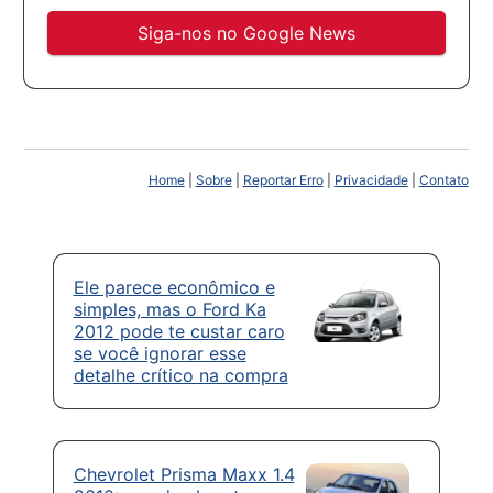
Siga-nos no Google News
Home
|
Sobre
|
Reportar Erro
|
Privacidade
|
Contato
Ele parece econômico e
simples, mas o Ford Ka
2012 pode te custar caro
se você ignorar esse
detalhe crítico na compra
Chevrolet Prisma Maxx 1.4