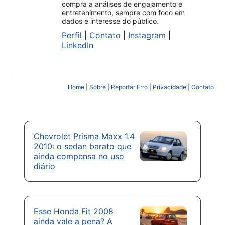
compra a análises de engajamento e
entretenimento, sempre com foco em
dados e interesse do público.
Perfil
|
Contato
|
Instagram
|
LinkedIn
Home
|
Sobre
|
Reportar Erro
|
Privacidade
|
Contato
Chevrolet Prisma Maxx 1.4
2010: o sedan barato que
ainda compensa no uso
diário
Esse Honda Fit 2008
ainda vale a pena? A