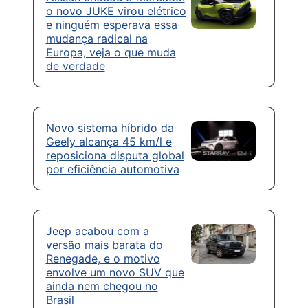
o novo JUKE virou elétrico
e ninguém esperava essa
mudança radical na
Europa, veja o que muda
de verdade
Novo sistema híbrido da
Geely alcança 45 km/l e
reposiciona disputa global
por eficiência automotiva
Jeep acabou com a
versão mais barata do
Renegade, e o motivo
envolve um novo SUV que
ainda nem chegou no
Brasil