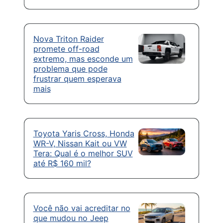
Nova Triton Raider
promete off-road
extremo, mas esconde um
problema que pode
frustrar quem esperava
mais
Toyota Yaris Cross, Honda
WR-V, Nissan Kait ou VW
Tera: Qual é o melhor SUV
até R$ 160 mil?
Você não vai acreditar no
que mudou no Jeep