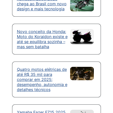
chega ao Brasil com novo
design e mais tecnologia
Novo conceito da Honda:
Moto do Koraidon existe e
até se equilibra sozinha –
mas sem batalha
Quatro motos elétricas de
até R$ 35 mil para
comprar em 2025:
desempenho, autonomia e
detalhes técnicos
Yamaha Fazer FZ15 2025