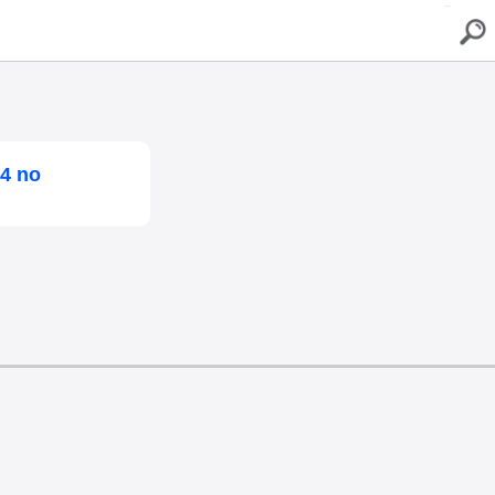
buscar
24 no