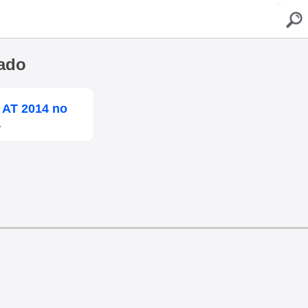
buscar
sado
4 AT 2014 no
a