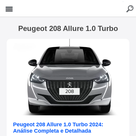
buscar
Menu
Peugeot 208 Allure 1.0 Turbo
Peugeot 208 Allure 1.0 Turbo 2024:
Análise Completa e Detalhada