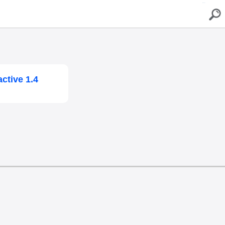
buscar
ctive 1.4