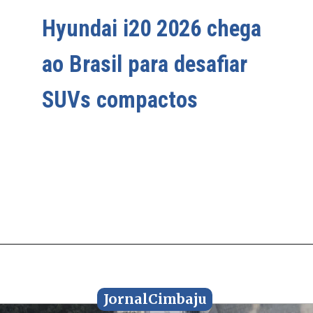
Hyundai i20 2026 chega
Hyundai i20 2026 chega
ao Brasil para desafiar
ao Brasil para desafiar
SUVs compactos
SUVs compactos
JornalCimbaju
JornalCimbaju