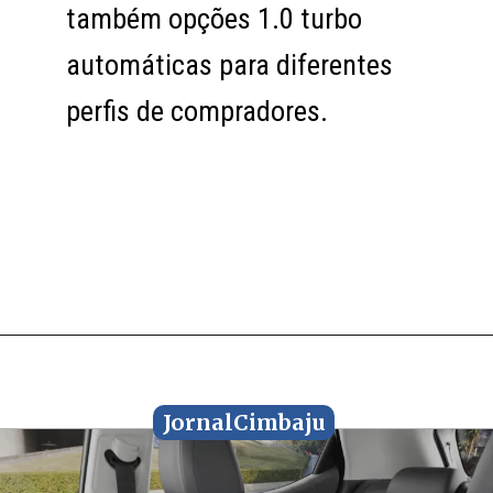
também opções 1.0 turbo
também opções 1.0 turbo
automáticas para diferentes
automáticas para diferentes
perfis de compradores.
perfis de compradores.
JornalCimbaju
JornalCimbaju