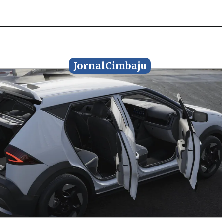
JornalCimbaju
JornalCimbaju