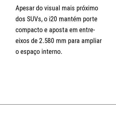
Apesar do visual mais próximo
Apesar do visual mais próximo
dos SUVs, o i20 mantém porte
dos SUVs, o i20 mantém porte
compacto e aposta em entre-
compacto e aposta em entre-
eixos de 2.580 mm para ampliar
eixos de 2.580 mm para ampliar
o espaço interno.
o espaço interno.