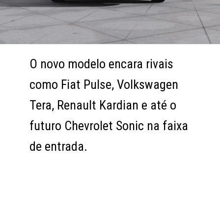
O novo modelo encara rivais
O novo modelo encara rivais
como Fiat Pulse, Volkswagen
como Fiat Pulse, Volkswagen
Tera, Renault Kardian e até o
Tera, Renault Kardian e até o
futuro Chevrolet Sonic na faixa
futuro Chevrolet Sonic na faixa
de entrada.
de entrada.