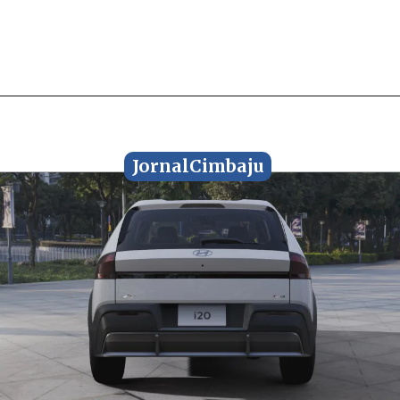
JornalCimbaju
JornalCimbaju