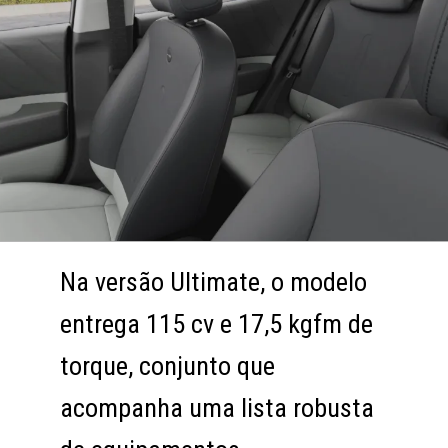
Na versão Ultimate, o modelo
Na versão Ultimate, o modelo
entrega 115 cv e 17,5 kgfm de
entrega 115 cv e 17,5 kgfm de
torque, conjunto que
torque, conjunto que
acompanha uma lista robusta
acompanha uma lista robusta