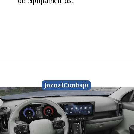
de equipamentos.
de equipamentos.
JornalCimbaju
JornalCimbaju