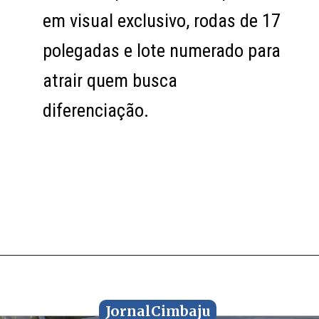
em visual exclusivo, rodas de 17
em visual exclusivo, rodas de 17
polegadas e lote numerado para
polegadas e lote numerado para
atrair quem busca
atrair quem busca
diferenciação.
diferenciação.
JornalCimbaju
JornalCimbaju