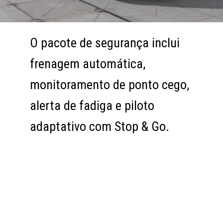
O pacote de segurança inclui
O pacote de segurança inclui
frenagem automática,
frenagem automática,
monitoramento de ponto cego,
monitoramento de ponto cego,
alerta de fadiga e piloto
alerta de fadiga e piloto
adaptativo com Stop & Go.
adaptativo com Stop & Go.