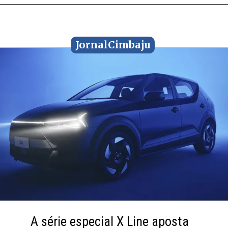
JornalCimbaju
JornalCimbaju
A série especial X Line aposta
A série especial X Line aposta