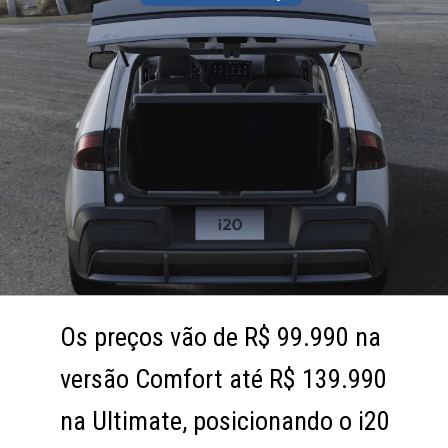
Os preços vão de R$ 99.990 na
Os preços vão de R$ 99.990 na
versão Comfort até R$ 139.990
versão Comfort até R$ 139.990
na Ultimate, posicionando o i20
na Ultimate, posicionando o i20