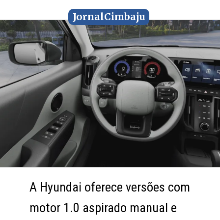
JornalCimbaju
JornalCimbaju
A Hyundai oferece versões com
A Hyundai oferece versões com
motor 1.0 aspirado manual e
motor 1.0 aspirado manual e