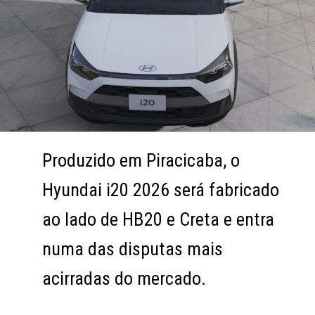
Produzido em Piracicaba, o
Produzido em Piracicaba, o
Hyundai i20 2026 será fabricado
Hyundai i20 2026 será fabricado
ao lado de HB20 e Creta e entra
ao lado de HB20 e Creta e entra
numa das disputas mais
numa das disputas mais
acirradas do mercado.
acirradas do mercado.