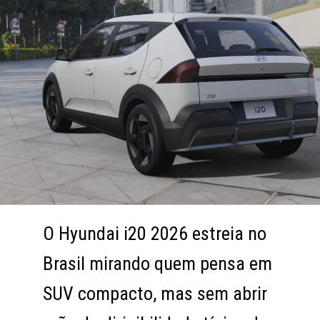
O Hyundai i20 2026 estreia no
O Hyundai i20 2026 estreia no
Brasil mirando quem pensa em
Brasil mirando quem pensa em
SUV compacto, mas sem abrir
SUV compacto, mas sem abrir