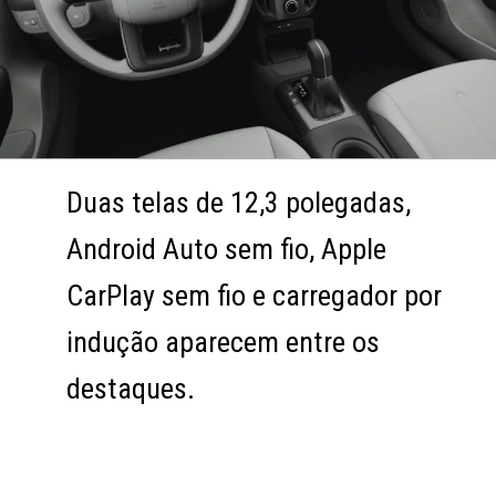
Duas telas de 12,3 polegadas,
Duas telas de 12,3 polegadas,
Android Auto sem fio, Apple
Android Auto sem fio, Apple
CarPlay sem fio e carregador por
CarPlay sem fio e carregador por
indução aparecem entre os
indução aparecem entre os
destaques.
destaques.