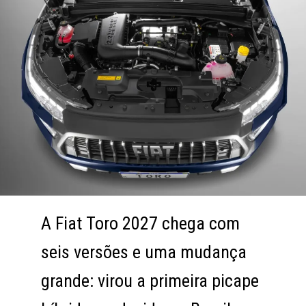
A Fiat Toro 2027 chega com
A Fiat Toro 2027 chega com
seis versões e uma mudança
seis versões e uma mudança
grande: virou a primeira picape
grande: virou a primeira picape