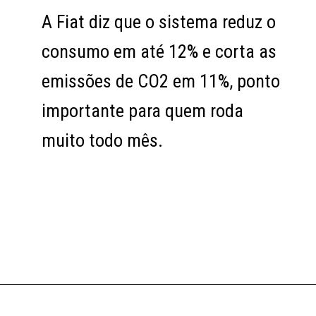
A Fiat diz que o sistema reduz o
A Fiat diz que o sistema reduz o
consumo em até 12% e corta as
consumo em até 12% e corta as
emissões de CO2 em 11%, ponto
emissões de CO2 em 11%, ponto
importante para quem roda
importante para quem roda
muito todo mês.
muito todo mês.