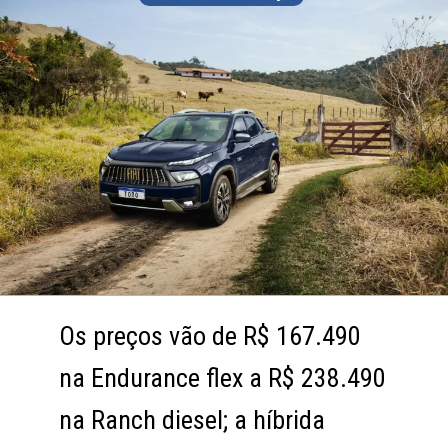
Os preços vão de R$ 167.490
Os preços vão de R$ 167.490
na Endurance flex a R$ 238.490
na Endurance flex a R$ 238.490
na Ranch diesel; a híbrida
na Ranch diesel; a híbrida