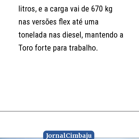
litros, e a carga vai de 670 kg
litros, e a carga vai de 670 kg
nas versões flex até uma
nas versões flex até uma
tonelada nas diesel, mantendo a
tonelada nas diesel, mantendo a
Toro forte para trabalho.
Toro forte para trabalho.
Opening
https://cimbaju.com.br/fiat-toro-ranch-2-2-turbo-diesel-2026.html
JornalCimbaju
JornalCimbaju