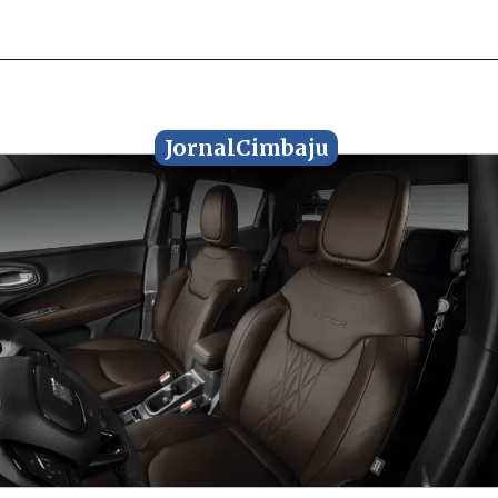
JornalCimbaju
JornalCimbaju