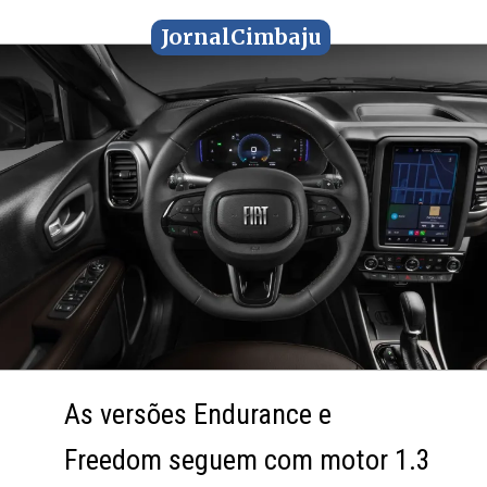
JornalCimbaju
JornalCimbaju
As versões Endurance e
As versões Endurance e
Freedom seguem com motor 1.3
Freedom seguem com motor 1.3