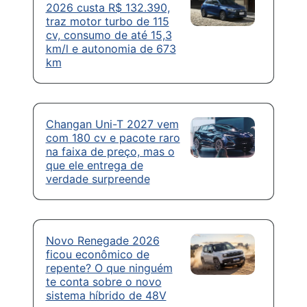
2026 custa R$ 132.390,
traz motor turbo de 115
cv, consumo de até 15,3
km/l e autonomia de 673
km
Changan Uni-T 2027 vem
com 180 cv e pacote raro
na faixa de preço, mas o
que ele entrega de
verdade surpreende
Novo Renegade 2026
ficou econômico de
repente? O que ninguém
te conta sobre o novo
sistema híbrido de 48V