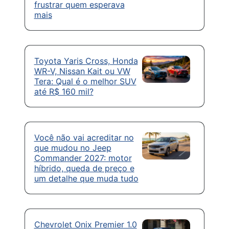
frustrar quem esperava
mais
Toyota Yaris Cross, Honda
WR-V, Nissan Kait ou VW
Tera: Qual é o melhor SUV
até R$ 160 mil?
Você não vai acreditar no
que mudou no Jeep
Commander 2027: motor
híbrido, queda de preço e
um detalhe que muda tudo
Chevrolet Onix Premier 1.0