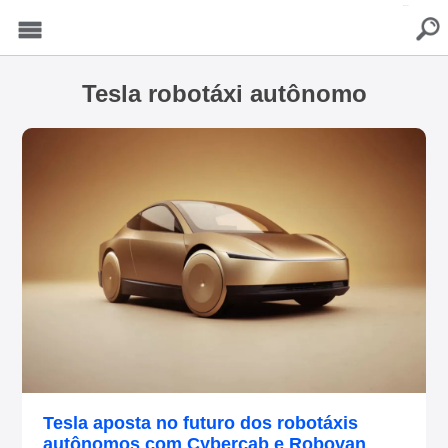
buscar
Menu
Tesla robotáxi autônomo
Tesla aposta no futuro dos robotáxis
autônomos com Cybercab e Robovan