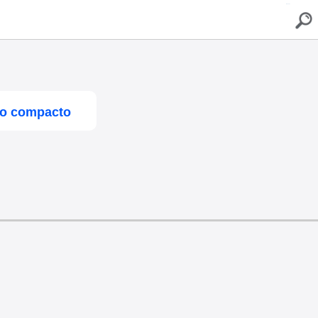
buscar
co compacto