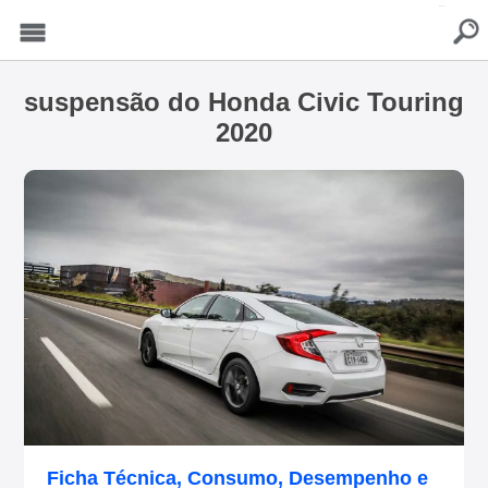
buscar
Menu
suspensão do Honda Civic Touring
2020
Ficha Técnica, Consumo, Desempenho e