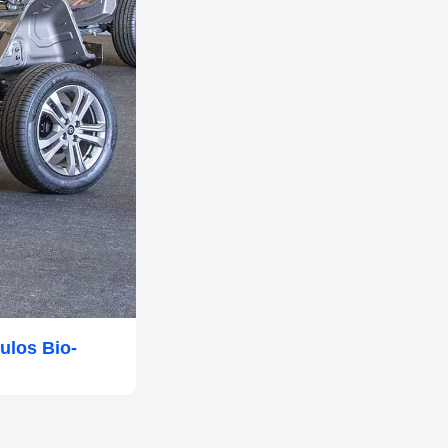
ulos Bio-