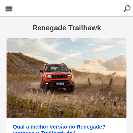
buscar
Menu
Renegade Trailhawk
Qual a melhor versão do Renegade?
conheça o Trailhawk 4×4