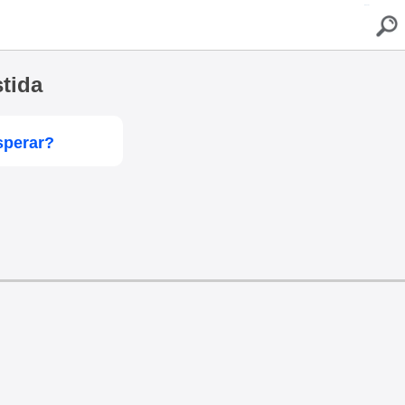
buscar
tida
sperar?