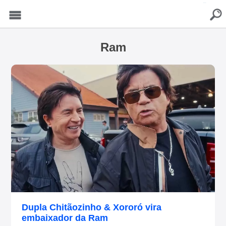
buscar
Menu
Ram
Dupla Chitãozinho & Xororó vira
embaixador da Ram