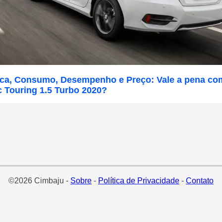
ica, Consumo, Desempenho e Preço: Vale a pena co
 Touring 1.5 Turbo 2020?
©2026 Cimbaju -
Sobre
-
Política de Privacidade
-
Contato