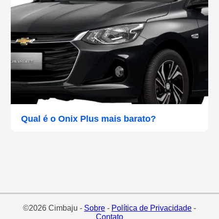
Qual é o Onix Plus mais barato?
©2026 Cimbaju -
Sobre
-
Política de Privacidade
-
Contato