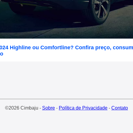
024 Highline ou Comfortline? Confira preço, consum
o
©2026 Cimbaju -
Sobre
-
Política de Privacidade
-
Contato