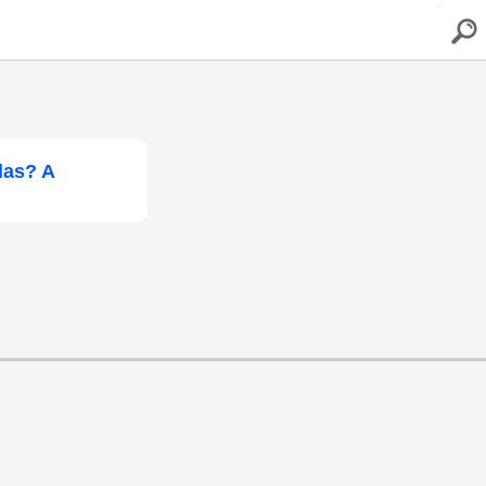
buscar
las? A