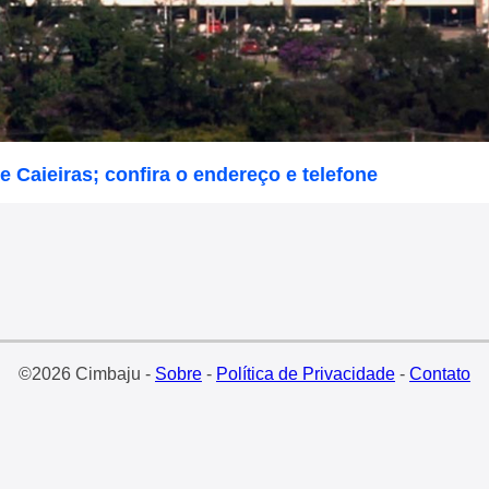
de Caieiras; confira o endereço e telefone
©2026 Cimbaju -
Sobre
-
Política de Privacidade
-
Contato