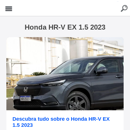
buscar
Menu
Honda HR-V EX 1.5 2023
Descubra tudo sobre o Honda HR-V EX
1.5 2023