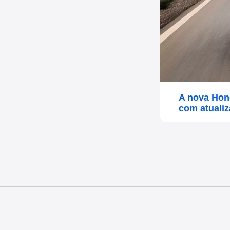
A nova Hond
com atuali