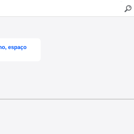
buscar
mo, espaço