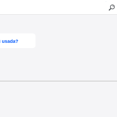
buscar
8 usada?