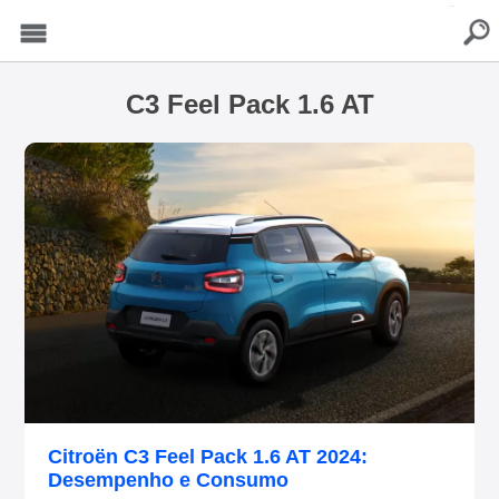
buscar
Menu
C3 Feel Pack 1.6 AT
Citroën C3 Feel Pack 1.6 AT 2024:
Desempenho e Consumo