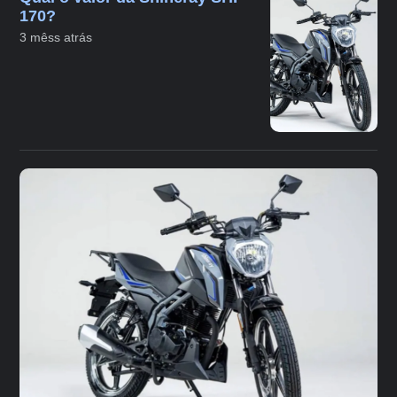
170?
3 mêss atrás