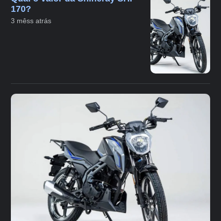
170?
3 mêss atrás