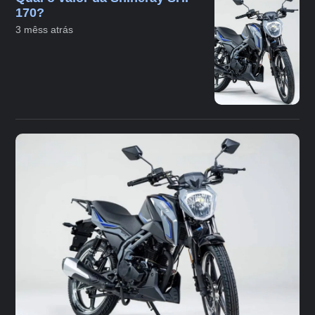
170?
3 mêss atrás